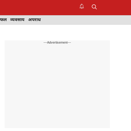
िफल
व्यवसाय
अपराध
---Advertisement---