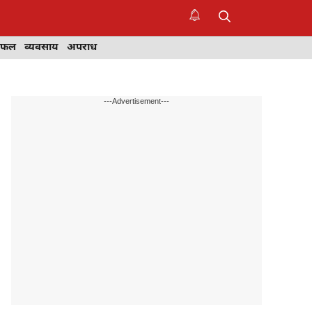
िफल
व्यवसाय
अपराध
---Advertisement---