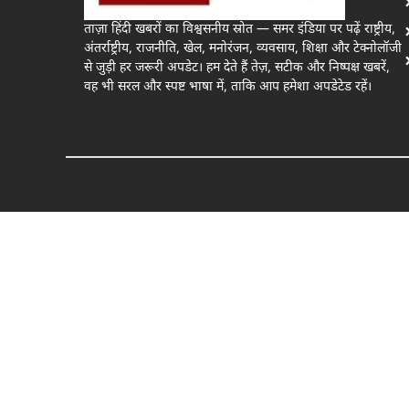
ताज़ा हिंदी खबरों का विश्वसनीय स्रोत — समर इंडिया पर पढ़ें राष्ट्रीय,
अंतर्राष्ट्रीय, राजनीति, खेल, मनोरंजन, व्यवसाय, शिक्षा और टेक्नोलॉजी
से जुड़ी हर जरूरी अपडेट। हम देते हैं तेज़, सटीक और निष्पक्ष खबरें,
वह भी सरल और स्पष्ट भाषा में, ताकि आप हमेशा अपडेटेड रहें।