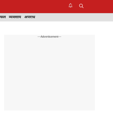
िफल
व्यवसाय
अपराध
---Advertisement---