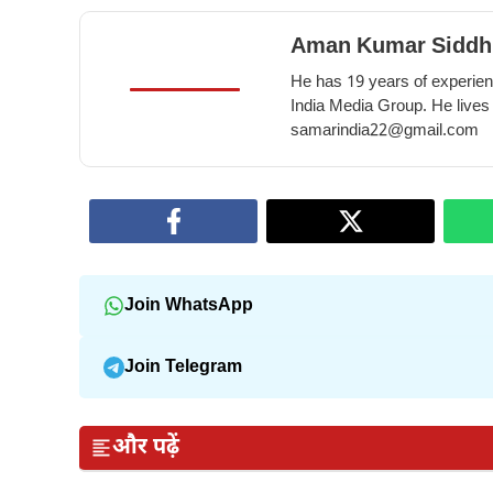
10
amazing
Aman Kumar Siddh
benefits
He has 19 years of experienc
of
India Media Group. He lives
eating
samarindia22@gmail.com
raisins
in
winter
Join WhatsApp
Join Telegram
और पढ़ें