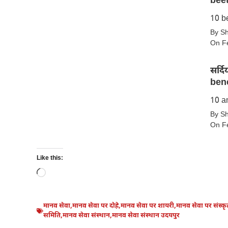
for
beet
बेहतरीन
skin
10 be
सर्दियों
फायदे
By S
में
–
On F
चुकंदर
10
खाने
best
सर्द
के
benefits
bene
10
of
फायदे
eating
10 am
सर्दियों
–
honey
By S
में
10
in
On F
किशमिश
benefits
winter
खाने
of
के
Like this:
eating
10
Loading…
beetroot
गज़ब
in
के
winter
फायदे
मानव सेवा
,
मानव सेवा पर दोहे
,
मानव सेवा पर शायरी
,
मानव सेवा पर संस्क
समिति
,
मानव सेवा संस्थान
,
मानव सेवा संस्थान उदयपुर
–