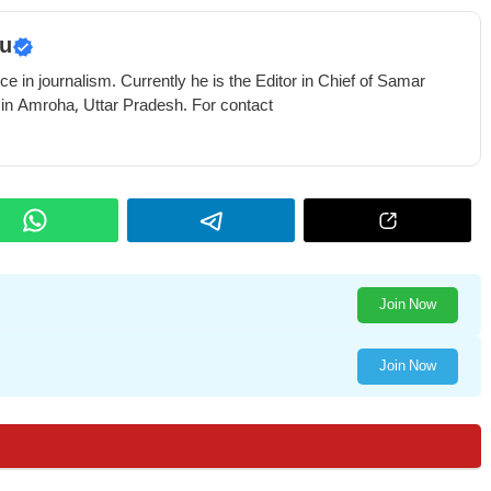
u
e in journalism. Currently he is the Editor in Chief of Samar
 in Amroha, Uttar Pradesh. For contact
Join Now
Join Now