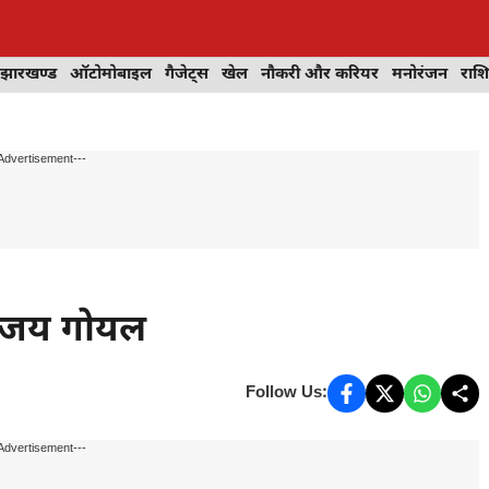
झारखण्ड
ऑटोमोबाइल
गैजेट्स
खेल
नौकरी और करियर
मनोरंजन
राश
Advertisement---
संजय गोयल
Follow Us:
Advertisement---