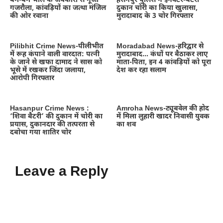
बम-बम भोले के जयकारों से गूंजा
हसनपुर पुलिस ने इनवर्टर-बैटरी
गजरौला, कांवड़ियों का जत्था मंजिल
दुकान चोरी का किया खुलासा,
की ओर रवाना
मुरादाबाद के 3 चोर गिरफ्तार
Pilibhit Crime News-पीलीभीत
Moradabad News-हरिद्वार से
में रूह कंपाने वाली वारदात: पत्नी
मुरादाबाद… कंधों पर बैठाकर लाए
के जाने से खफा दामाद ने सास को
माता-पिता, इन 4 कांवड़ियों को पूरा
भूसे में रखकर जिंदा जलाया,
देश कर रहा सलाम
आरोपी गिरफ्तार
Hasanpur Crime News :
Amroha News-ट्यूबवेल की होद
‘शिवा बैटरी’ की दुकान में चोरी का
में मिला लुहारी खादर निवासी युवक
प्रयास, दुकानदार की तत्परता से
का शव
दबोचा गया शातिर चोर
Leave a Reply