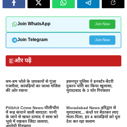
Join WhatsApp
Join Now
Join Telegram
Join Now
और पढ़ें
बम-बम भोले के जयकारों से गूंजा
हसनपुर पुलिस ने इनवर्टर-बैटरी
गजरौला, कांवड़ियों का जत्था मंजिल
दुकान चोरी का किया खुलासा,
की ओर रवाना
मुरादाबाद के 3 चोर गिरफ्तार
Pilibhit Crime News-पीलीभीत
Moradabad News-हरिद्वार से
में रूह कंपाने वाली वारदात: पत्नी
मुरादाबाद… कंधों पर बैठाकर लाए
के जाने से खफा दामाद ने सास को
माता-पिता, इन 4 कांवड़ियों को पूरा
भूसे में रखकर जिंदा जलाया,
देश कर रहा सलाम
आरोपी गिरफ्तार