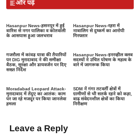
और पढ़ें
Hasanpur News-हसनपुर में हुई
Hasanpur News-रहरा में
बारिश से नगर पालिका व कोतवाली
नाबालिग से दुष्कर्म का आरोपी
के आसपास हुआ जलभराव
गिरफ्तार
गजरौला में कांवड़ यात्रा की तैयारियों
Hasanpur News-इनरव्हील क्लब
पर DIG मुरादाबाद ने की समीक्षा
सदस्यों ने उचित पोषण के महत्व के
बैठक, सुरक्षा और डायवर्जन पर दिए
बारे में जागरूक किया
सख्त निर्देश
Moradabad Leopard Attack-
SDM नें गंगा तटवर्ती क्षेत्रों में
मुरादाबाद में तेंदुए का आतंक: काम
ग्रामीणों से भी सतर्क रहने को कहा,
पर जा रहे मजदूर पर किया जानलेवा
बाढ़ संवेदनशील क्षेत्रों का किया
हमला
निरीक्षण
Leave a Reply