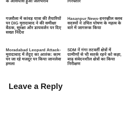
के आसपास हुआ जलभराव
गिरफ्तार
गजरौला में कांवड़ यात्रा की तैयारियों
Hasanpur News-इनरव्हील क्लब
पर DIG मुरादाबाद ने की समीक्षा
सदस्यों ने उचित पोषण के महत्व के
बैठक, सुरक्षा और डायवर्जन पर दिए
बारे में जागरूक किया
सख्त निर्देश
Moradabad Leopard Attack-
SDM नें गंगा तटवर्ती क्षेत्रों में
मुरादाबाद में तेंदुए का आतंक: काम
ग्रामीणों से भी सतर्क रहने को कहा,
पर जा रहे मजदूर पर किया जानलेवा
बाढ़ संवेदनशील क्षेत्रों का किया
हमला
निरीक्षण
Leave a Reply