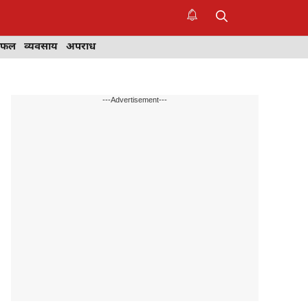
िफल
व्यवसाय
अपराध
---Advertisement---