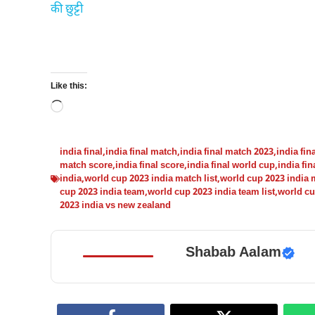
की छुट्टी
Like this:
Loading…
india final
,
india final match
,
india final match 2023
,
india fin
match score
,
india final score
,
india final world cup
,
india fi
india
,
world cup 2023 india match list
,
world cup 2023 india
cup 2023 india team
,
world cup 2023 india team list
,
world cu
2023 india vs new zealand
Shabab Aalam