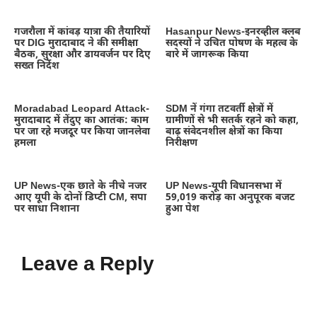
गजरौला में कांवड़ यात्रा की तैयारियों
Hasanpur News-इनरव्हील क्लब
पर DIG मुरादाबाद ने की समीक्षा
सदस्यों ने उचित पोषण के महत्व के
बैठक, सुरक्षा और डायवर्जन पर दिए
बारे में जागरूक किया
सख्त निर्देश
Moradabad Leopard Attack-
SDM नें गंगा तटवर्ती क्षेत्रों में
मुरादाबाद में तेंदुए का आतंक: काम
ग्रामीणों से भी सतर्क रहने को कहा,
पर जा रहे मजदूर पर किया जानलेवा
बाढ़ संवेदनशील क्षेत्रों का किया
हमला
निरीक्षण
UP News-एक छाते के नीचे नजर
UP News-यूपी विधानसभा में
आए यूपी के दोनों डिप्टी CM, सपा
59,019 करोड़ का अनुपूरक बजट
पर साधा निशाना
हुआ पेश
Leave a Reply