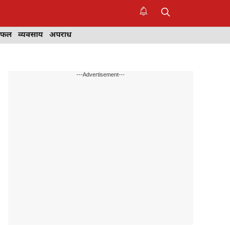
िफल
व्यवसाय
अपराध
---Advertisement---