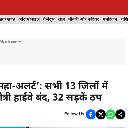
झारखण्ड
ऑटोमोबाइल
गैजेट्स
खेल
नौकरी और करियर
मनोरंजन
राश
Advertisement---
महा-अलर्ट’: सभी 13 जिलों में
्री हाईवे बंद, 32 सड़कें ठप
Follow Us: