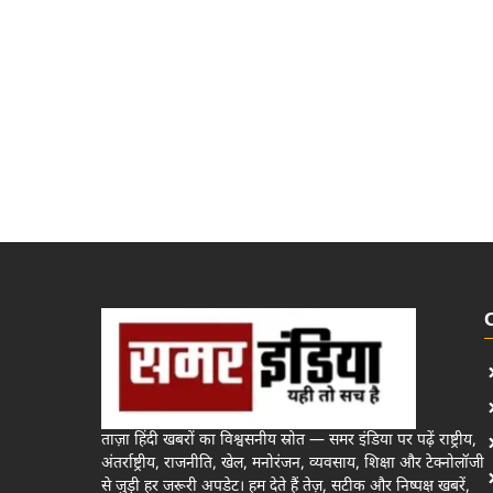
ताज़ा हिंदी खबरों का विश्वसनीय स्रोत — समर इंडिया पर पढ़ें राष्ट्रीय,
अंतर्राष्ट्रीय, राजनीति, खेल, मनोरंजन, व्यवसाय, शिक्षा और टेक्नोलॉजी
से जुड़ी हर जरूरी अपडेट। हम देते हैं तेज़, सटीक और निष्पक्ष खबरें,