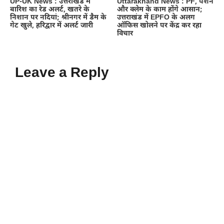
UP-UK News : उत्तराखंड में
Uttarakhand News : PF, पेंशन
बारिश का रेड अलर्ट, खतरे के
और क्लेम के काम होंगे आसान;
निशान पर नदियां; श्रीनगर में डैम के
उत्तराखंड में EPFO के अलग
गेट खुले, हरिद्वार में अलर्ट जारी
ऑफिस खोलने पर केंद्र कर रहा
विचार
Leave a Reply