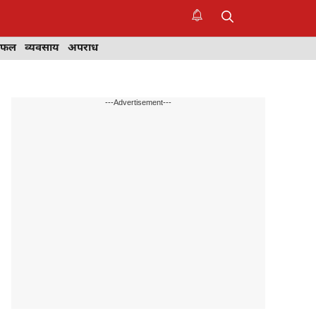
िफल
व्यवसाय
अपराध
---Advertisement---