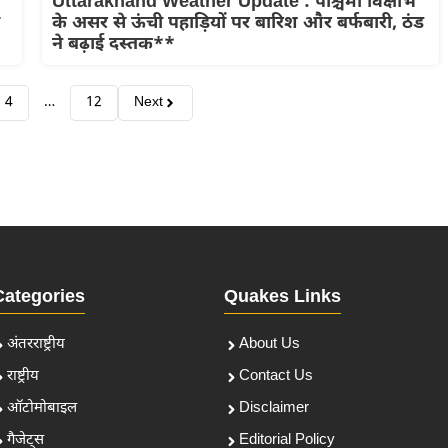
Uttarakhand Weather Update : पश्चिमी विक्षोभ
के असर से ऊंची पहाड़ियों पर बारिश और बर्फबारी, ठंड
ने बढ़ाई दस्तक**
4
…
12
Next
Categories
Quakes Links
अंतरराष्ट्रीय
About Us
राष्ट्रीय
Contact Us
ऑटोमोबाइल
Disclaimer
गैजेट्स
Editorial Policy