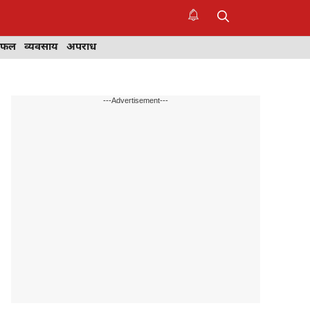
िफल
व्यवसाय
अपराध
---Advertisement---