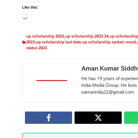
Like this:
Loading…
up scholarship 2023
,
up scholarship 2023 24
,
up scholarship 
2023
,
up scholarship last date
,
up scholarship sarkari result
,
status 2023
Aman Kumar Siddh
He has 19 years of experienc
India Media Group. He lives
samarindia22@gmail.com