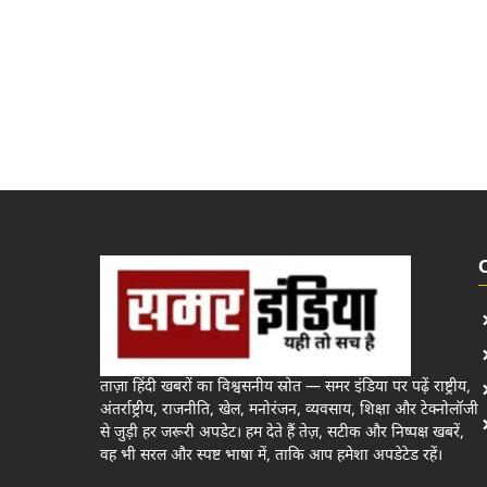
ताज़ा हिंदी खबरों का विश्वसनीय स्रोत — समर इंडिया पर पढ़ें राष्ट्रीय,
अंतर्राष्ट्रीय, राजनीति, खेल, मनोरंजन, व्यवसाय, शिक्षा और टेक्नोलॉजी
से जुड़ी हर जरूरी अपडेट। हम देते हैं तेज़, सटीक और निष्पक्ष खबरें,
वह भी सरल और स्पष्ट भाषा में, ताकि आप हमेशा अपडेटेड रहें।