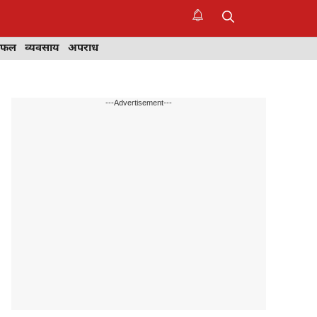
िफल
व्यवसाय
अपराध
---Advertisement---