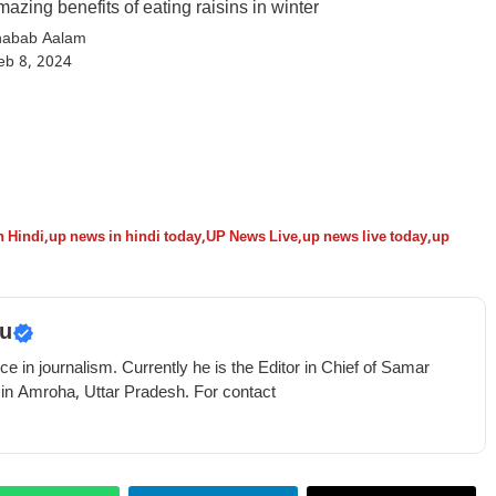
azing benefits of eating raisins in winter
habab Aalam
eb 8, 2024
n Hindi
,
up news in hindi today
,
UP News Live
,
up news live today
,
up
u
e in journalism. Currently he is the Editor in Chief of Samar
 in Amroha, Uttar Pradesh. For contact