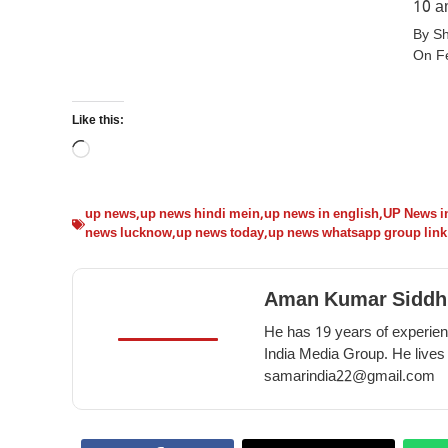
फायदे
eating
10 am
सर्दियों
–
honey
By S
में
10
in
On F
किशमिश
benefits
winter
खाने
of
के
Like this:
eating
10
Loading…
beetroot
गज़ब
in
के
winter
फायदे
up news
,
up news hindi mein
,
up news in english
,
UP News i
news lucknow
,
up news today
,
up news whatsapp group link
–
10
amazing
Aman Kumar Siddh
benefits
He has 19 years of experienc
of
India Media Group. He lives
eating
samarindia22@gmail.com
raisins
in
winter