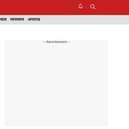
िफल
व्यवसाय
अपराध
---Advertisement---