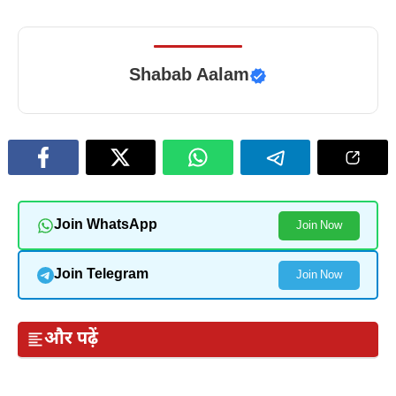
Shabab Aalam
Join WhatsApp
Join Now
Join Telegram
Join Now
और पढ़ें