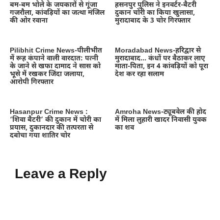
बम-बम भोले के जयकारों से गूंजा
हसनपुर पुलिस ने इनवर्टर-बैटरी
गजरौला, कांवड़ियों का जत्था मंजिल
दुकान चोरी का किया खुलासा,
की ओर रवाना
मुरादाबाद के 3 चोर गिरफ्तार
Pilibhit Crime News-पीलीभीत
Moradabad News-हरिद्वार से
में रूह कंपाने वाली वारदात: पत्नी
मुरादाबाद… कंधों पर बैठाकर लाए
के जाने से खफा दामाद ने सास को
माता-पिता, इन 4 कांवड़ियों को पूरा
भूसे में रखकर जिंदा जलाया,
देश कर रहा सलाम
आरोपी गिरफ्तार
Hasanpur Crime News :
Amroha News-ट्यूबवेल की होद
‘शिवा बैटरी’ की दुकान में चोरी का
में मिला लुहारी खादर निवासी युवक
प्रयास, दुकानदार की तत्परता से
का शव
दबोचा गया शातिर चोर
Leave a Reply