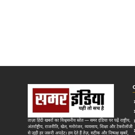
ताज़ा हिंदी खबरों का विश्वसनीय स्रोत — समर इंडिया पर पढ़ें राष्ट्रीय,
अंतर्राष्ट्रीय, राजनीति, खेल, मनोरंजन, व्यवसाय, शिक्षा और टेक्नोलॉजी
से जुड़ी हर जरूरी अपडेट। हम देते हैं तेज़, सटीक और निष्पक्ष खबरें,