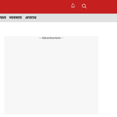
िफल
व्यवसाय
अपराध
---Advertisement---