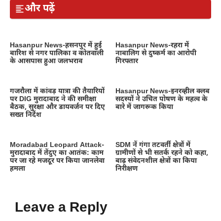
और पढ़ें
Hasanpur News-हसनपुर में हुई
Hasanpur News-रहरा में
बारिश से नगर पालिका व कोतवाली
नाबालिग से दुष्कर्म का आरोपी
के आसपास हुआ जलभराव
गिरफ्तार
गजरौला में कांवड़ यात्रा की तैयारियों
Hasanpur News-इनरव्हील क्लब
पर DIG मुरादाबाद ने की समीक्षा
सदस्यों ने उचित पोषण के महत्व के
बैठक, सुरक्षा और डायवर्जन पर दिए
बारे में जागरूक किया
सख्त निर्देश
Moradabad Leopard Attack-
SDM नें गंगा तटवर्ती क्षेत्रों में
मुरादाबाद में तेंदुए का आतंक: काम
ग्रामीणों से भी सतर्क रहने को कहा,
पर जा रहे मजदूर पर किया जानलेवा
बाढ़ संवेदनशील क्षेत्रों का किया
हमला
निरीक्षण
Leave a Reply