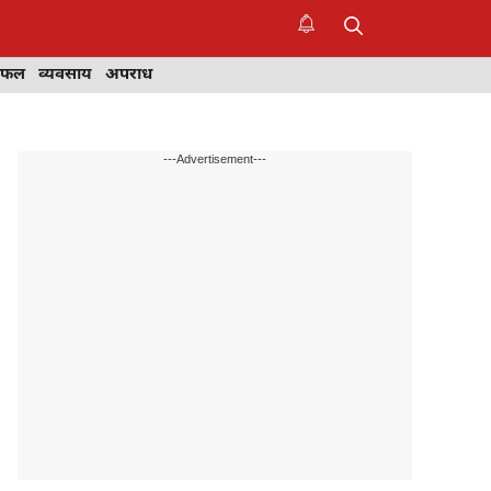
िफल
व्यवसाय
अपराध
---Advertisement---