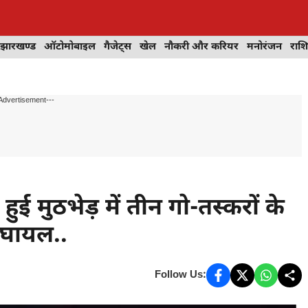
झारखण्ड
ऑटोमोबाइल
गैजेट्स
खेल
नौकरी और करियर
मनोरंजन
राश
Advertisement---
ई मुठभेड़ में तीन गो-तस्करों के
ी घायल..
Follow Us: