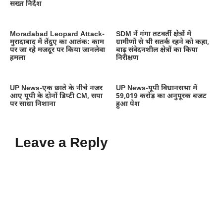
सख्त निर्देश
Moradabad Leopard Attack-
SDM नें गंगा तटवर्ती क्षेत्रों में
मुरादाबाद में तेंदुए का आतंक: काम
ग्रामीणों से भी सतर्क रहने को कहा,
पर जा रहे मजदूर पर किया जानलेवा
बाढ़ संवेदनशील क्षेत्रों का किया
हमला
निरीक्षण
UP News-एक छाते के नीचे नजर
UP News-यूपी विधानसभा में
आए यूपी के दोनों डिप्टी CM, सपा
59,019 करोड़ का अनुपूरक बजट
पर साधा निशाना
हुआ पेश
Leave a Reply