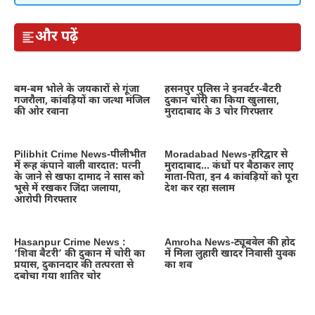
और पढ़ें
बम-बम भोले के जयकारों से गूंजा
हसनपुर पुलिस ने इनवर्टर-बैटरी
गजरौला, कांवड़ियों का जत्था मंजिल
दुकान चोरी का किया खुलासा,
की ओर रवाना
मुरादाबाद के 3 चोर गिरफ्तार
Pilibhit Crime News-पीलीभीत
Moradabad News-हरिद्वार से
में रूह कंपाने वाली वारदात: पत्नी
मुरादाबाद… कंधों पर बैठाकर लाए
के जाने से खफा दामाद ने सास को
माता-पिता, इन 4 कांवड़ियों को पूरा
भूसे में रखकर जिंदा जलाया,
देश कर रहा सलाम
आरोपी गिरफ्तार
Hasanpur Crime News :
Amroha News-ट्यूबवेल की होद
‘शिवा बैटरी’ की दुकान में चोरी का
में मिला लुहारी खादर निवासी युवक
प्रयास, दुकानदार की तत्परता से
का शव
दबोचा गया शातिर चोर