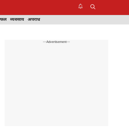
िफल
व्यवसाय
अपराध
---Advertisement---