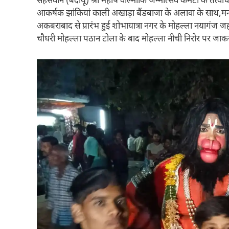
सहसवान (बदायूं) श्री महर्षि वाल्मीकि जन्मोत्सव कमेटी के तत्वाध
आकर्षक झांकियां काली अखाड़ा बैंडबाजा के अलावा के साथ,म
अकबराबाद से प्रारंभ हुई शोभायात्रा नगर के मोहल्ला नयागंज 
चौधरी मोहल्ला पठान टोला के बाद मोहल्ला नीची निरोर पर जाकर म