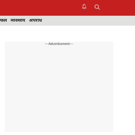
िफल
व्यवसाय
अपराध
---Advertisement---