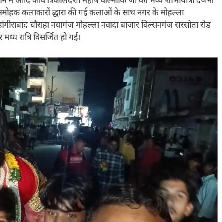
ान में आदि कवि त्रिकालदर्शी महर्षि वाल्मीकि जी की भव्य शोभायात्रा दर्जनों
नमोहक कलाकारों द्धारा की गई कलाओं के साथ नगर के मोहल्ला
जहांगीराबाद चौराहा नयागंज मोहल्ला नवादा बाजार विल्सनगंज सरसोता रोड
ध्य रात्रि विसर्जित हो गई।