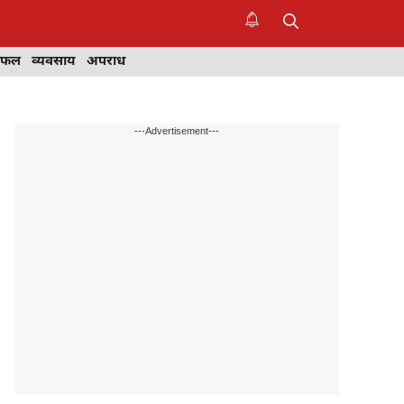
िफल
व्यवसाय
अपराध
---Advertisement---