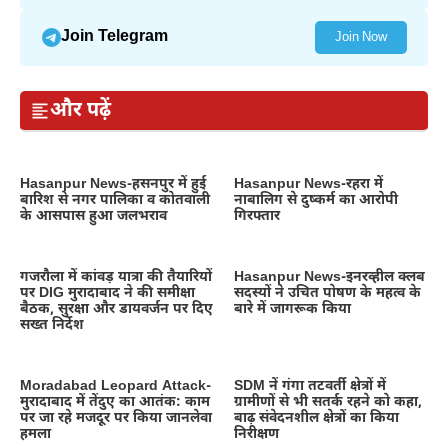
Join Telegram
Join Now
और पढ़ें
Hasanpur News-हसनपुर में हुई
Hasanpur News-रहरा में
बारिश से नगर पालिका व कोतवाली
नाबालिग से दुष्कर्म का आरोपी
के आसपास हुआ जलभराव
गिरफ्तार
गजरौला में कांवड़ यात्रा की तैयारियों
Hasanpur News-इनरव्हील क्लब
पर DIG मुरादाबाद ने की समीक्षा
सदस्यों ने उचित पोषण के महत्व के
बैठक, सुरक्षा और डायवर्जन पर दिए
बारे में जागरूक किया
सख्त निर्देश
Moradabad Leopard Attack-
SDM नें गंगा तटवर्ती क्षेत्रों में
मुरादाबाद में तेंदुए का आतंक: काम
ग्रामीणों से भी सतर्क रहने को कहा,
पर जा रहे मजदूर पर किया जानलेवा
बाढ़ संवेदनशील क्षेत्रों का किया
हमला
निरीक्षण