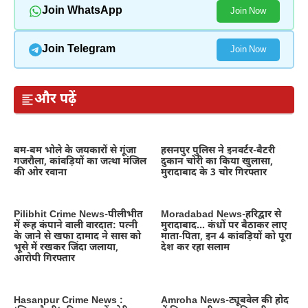
Join WhatsApp
Join Now
Join Telegram
Join Now
और पढ़ें
बम-बम भोले के जयकारों से गूंजा
हसनपुर पुलिस ने इनवर्टर-बैटरी
गजरौला, कांवड़ियों का जत्था मंजिल
दुकान चोरी का किया खुलासा,
की ओर रवाना
मुरादाबाद के 3 चोर गिरफ्तार
Pilibhit Crime News-पीलीभीत
Moradabad News-हरिद्वार से
में रूह कंपाने वाली वारदात: पत्नी
मुरादाबाद… कंधों पर बैठाकर लाए
के जाने से खफा दामाद ने सास को
माता-पिता, इन 4 कांवड़ियों को पूरा
भूसे में रखकर जिंदा जलाया,
देश कर रहा सलाम
आरोपी गिरफ्तार
Hasanpur Crime News :
Amroha News-ट्यूबवेल की होद