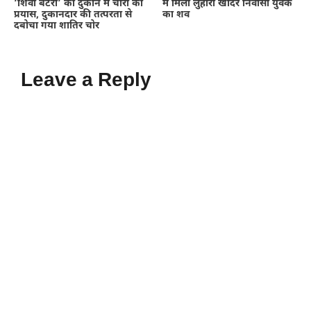
‘शिवा बैटरी’ की दुकान में चोरी का
में मिला लुहारी खादर निवासी युवक
प्रयास, दुकानदार की तत्परता से
का शव
दबोचा गया शातिर चोर
Leave a Reply