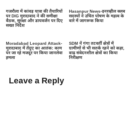
गजरौला में कांवड़ यात्रा की तैयारियों
Hasanpur News-इनरव्हील क्लब
पर DIG मुरादाबाद ने की समीक्षा
सदस्यों ने उचित पोषण के महत्व के
बैठक, सुरक्षा और डायवर्जन पर दिए
बारे में जागरूक किया
सख्त निर्देश
Moradabad Leopard Attack-
SDM नें गंगा तटवर्ती क्षेत्रों में
मुरादाबाद में तेंदुए का आतंक: काम
ग्रामीणों से भी सतर्क रहने को कहा,
पर जा रहे मजदूर पर किया जानलेवा
बाढ़ संवेदनशील क्षेत्रों का किया
हमला
निरीक्षण
Leave a Reply