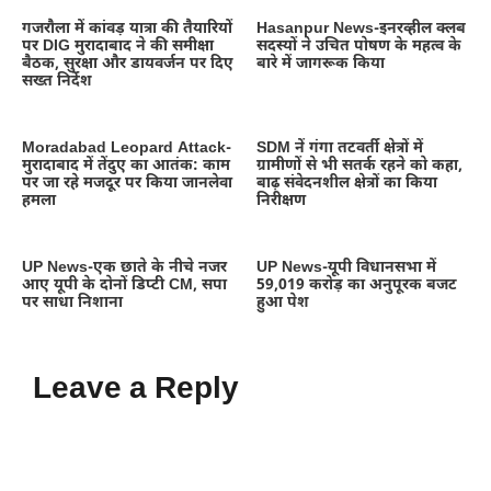
गजरौला में कांवड़ यात्रा की तैयारियों
Hasanpur News-इनरव्हील क्लब
पर DIG मुरादाबाद ने की समीक्षा
सदस्यों ने उचित पोषण के महत्व के
बैठक, सुरक्षा और डायवर्जन पर दिए
बारे में जागरूक किया
सख्त निर्देश
Moradabad Leopard Attack-
SDM नें गंगा तटवर्ती क्षेत्रों में
मुरादाबाद में तेंदुए का आतंक: काम
ग्रामीणों से भी सतर्क रहने को कहा,
पर जा रहे मजदूर पर किया जानलेवा
बाढ़ संवेदनशील क्षेत्रों का किया
हमला
निरीक्षण
UP News-एक छाते के नीचे नजर
UP News-यूपी विधानसभा में
आए यूपी के दोनों डिप्टी CM, सपा
59,019 करोड़ का अनुपूरक बजट
पर साधा निशाना
हुआ पेश
Leave a Reply