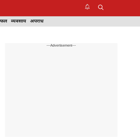
िफल
व्यवसाय
अपराध
---Advertisement---