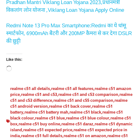
Pradhan Mantri Viklang Loan Yojana 2023,प्रधानमंत्री
विकलांग लोन योजना ,Viklang Loan Yojana Apply Online
Redmi Note 13 Pro Max Smartphone:Redmi का ये धांसू
स्मार्टफोन, 6900mAh बैटरी और 200MP कैमरा से कर देगा DSLR
की छुट्टी
Like this:
Loading…
realme c51 all details
,
realme c51 all features
,
realme c51 amazon
price
,
realme c51 and c53
,
realme c51 and c53 comparison
,
realme
c51 and c53 difference
,
realme c51 and c55 comparison
,
realme
c51 android version
,
realme c51 back cover
,
realme c51
battery
,
realme c51 battery mah
,
realme c51 black
,
realme c51
black colour
,
realme c51 blue
,
realme c51 blue colour
,
realme c51
box
,
realme c51 buy online
,
realme c51 daraz
,
realme c51 dynamic
island
,
realme c51 expected price
,
realme c51 expected price in
india
,
realme c51 full details
,
realme c51 on amazon
,
realme c51