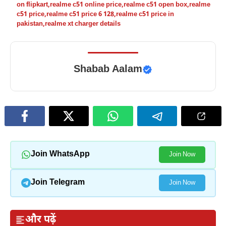
on flipkart
,
realme c51 online price
,
realme c51 open box
,
realme
c51 price
,
realme c51 price 6 128
,
realme c51 price in
pakistan
,
realme xt charger details
Shabab Aalam
Join WhatsApp
Join Now
Join Telegram
Join Now
और पढ़ें