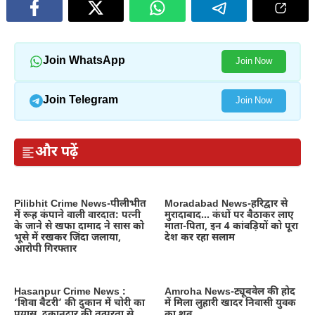
Join WhatsApp
Join Now
Join Telegram
Join Now
और पढ़ें
Pilibhit Crime News-पीलीभीत
Moradabad News-हरिद्वार से
में रूह कंपाने वाली वारदात: पत्नी
मुरादाबाद… कंधों पर बैठाकर लाए
के जाने से खफा दामाद ने सास को
माता-पिता, इन 4 कांवड़ियों को पूरा
भूसे में रखकर जिंदा जलाया,
देश कर रहा सलाम
आरोपी गिरफ्तार
Hasanpur Crime News :
Amroha News-ट्यूबवेल की होद
‘शिवा बैटरी’ की दुकान में चोरी का
में मिला लुहारी खादर निवासी युवक
प्रयास, दुकानदार की तत्परता से
का शव