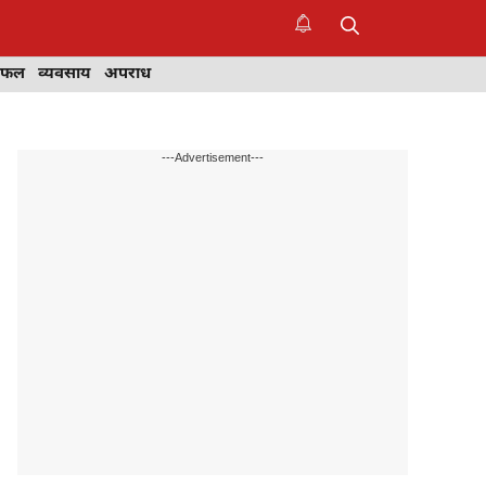
िफल
व्यवसाय
अपराध
---Advertisement---