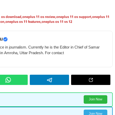
1 os download
,
oneplus 11 os review
,
oneplus 11 os support
,
oneplus 11
ion
,
oneplus os 11 features
,
oneplus os 11 vs 12
u
e in journalism. Currently he is the Editor in Chief of Samar
 in Amroha, Uttar Pradesh. For contact
Join Now
Join Now