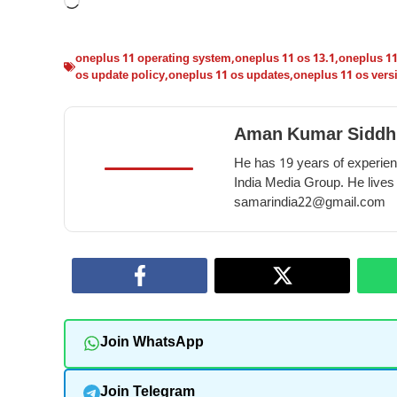
Loading…
oneplus 11 operating system
,
oneplus 11 os 13.1
,
oneplus 1
os update policy
,
oneplus 11 os updates
,
oneplus 11 os vers
Aman Kumar Siddh
He has 19 years of experienc
India Media Group. He lives
samarindia22@gmail.com
Join WhatsApp
Join Telegram