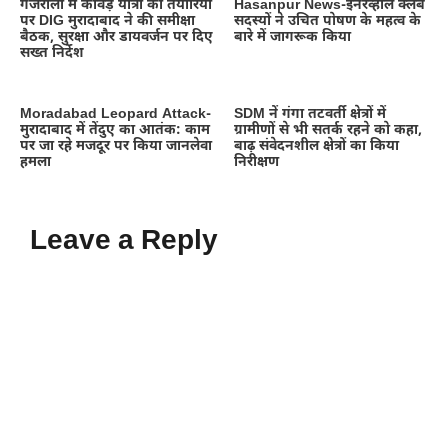
गजरौला में कांवड़ यात्रा की तैयारियों
Hasanpur News-इनरव्हील क्लब
पर DIG मुरादाबाद ने की समीक्षा
सदस्यों ने उचित पोषण के महत्व के
बैठक, सुरक्षा और डायवर्जन पर दिए
बारे में जागरूक किया
सख्त निर्देश
Moradabad Leopard Attack-
SDM नें गंगा तटवर्ती क्षेत्रों में
मुरादाबाद में तेंदुए का आतंक: काम
ग्रामीणों से भी सतर्क रहने को कहा,
पर जा रहे मजदूर पर किया जानलेवा
बाढ़ संवेदनशील क्षेत्रों का किया
हमला
निरीक्षण
Leave a Reply