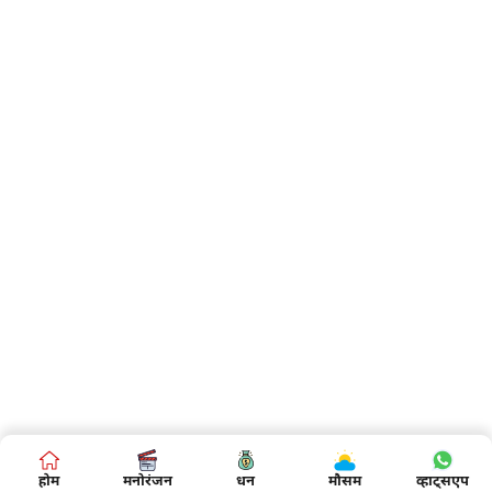
होम
मनोरंजन
धन
मौसम
व्हाट्सएप