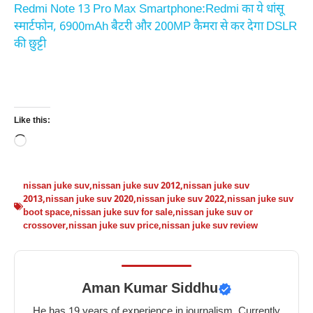
Redmi Note 13 Pro Max Smartphone:Redmi का ये धांसू
स्मार्टफोन, 6900mAh बैटरी और 200MP कैमरा से कर देगा DSLR
की छुट्टी
Like this:
Loading…
nissan juke suv
,
nissan juke suv 2012
,
nissan juke suv
2013
,
nissan juke suv 2020
,
nissan juke suv 2022
,
nissan juke suv
boot space
,
nissan juke suv for sale
,
nissan juke suv or
crossover
,
nissan juke suv price
,
nissan juke suv review
Aman Kumar Siddhu
He has 19 years of experience in journalism. Currently