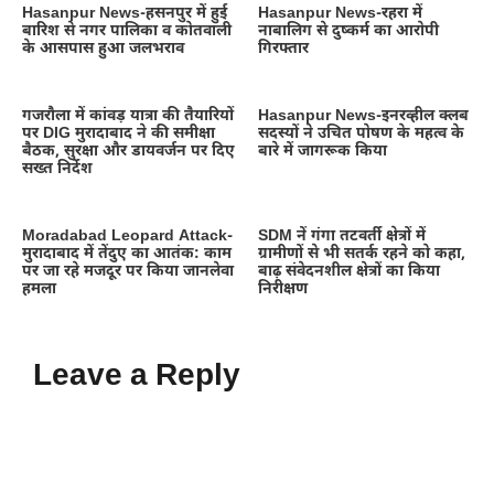
Hasanpur News-हसनपुर में हुई
Hasanpur News-रहरा में
बारिश से नगर पालिका व कोतवाली
नाबालिग से दुष्कर्म का आरोपी
के आसपास हुआ जलभराव
गिरफ्तार
गजरौला में कांवड़ यात्रा की तैयारियों
Hasanpur News-इनरव्हील क्लब
पर DIG मुरादाबाद ने की समीक्षा
सदस्यों ने उचित पोषण के महत्व के
बैठक, सुरक्षा और डायवर्जन पर दिए
बारे में जागरूक किया
सख्त निर्देश
Moradabad Leopard Attack-
SDM नें गंगा तटवर्ती क्षेत्रों में
मुरादाबाद में तेंदुए का आतंक: काम
ग्रामीणों से भी सतर्क रहने को कहा,
पर जा रहे मजदूर पर किया जानलेवा
बाढ़ संवेदनशील क्षेत्रों का किया
हमला
निरीक्षण
Leave a Reply