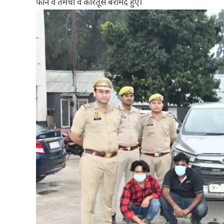
फोन व तमंचा व कारतूस बरामद हुए।