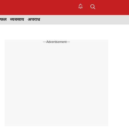
िफल
व्यवसाय
अपराध
---Advertisement---