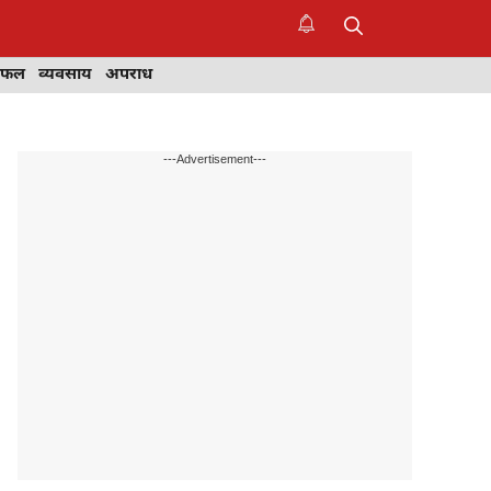
िफल
व्यवसाय
अपराध
---Advertisement---