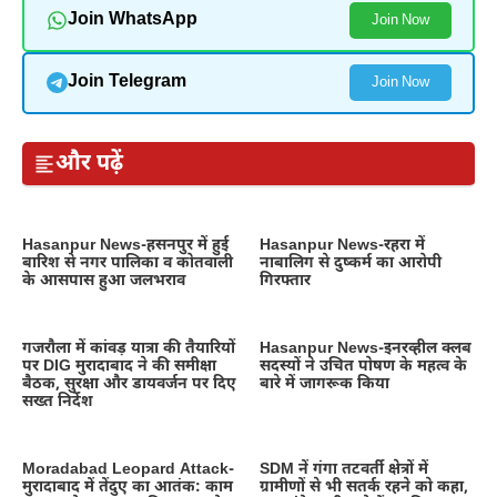
Join WhatsApp
Join Now
Join Telegram
Join Now
और पढ़ें
Hasanpur News-हसनपुर में हुई
Hasanpur News-रहरा में
बारिश से नगर पालिका व कोतवाली
नाबालिग से दुष्कर्म का आरोपी
के आसपास हुआ जलभराव
गिरफ्तार
गजरौला में कांवड़ यात्रा की तैयारियों
Hasanpur News-इनरव्हील क्लब
पर DIG मुरादाबाद ने की समीक्षा
सदस्यों ने उचित पोषण के महत्व के
बैठक, सुरक्षा और डायवर्जन पर दिए
बारे में जागरूक किया
सख्त निर्देश
Moradabad Leopard Attack-
SDM नें गंगा तटवर्ती क्षेत्रों में
मुरादाबाद में तेंदुए का आतंक: काम
ग्रामीणों से भी सतर्क रहने को कहा,