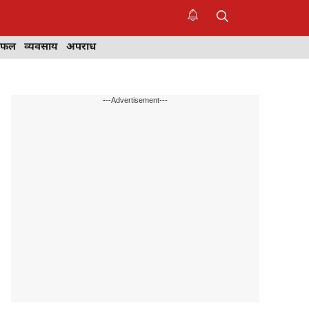
िफल
व्यवसाय
अपराध
---Advertisement---