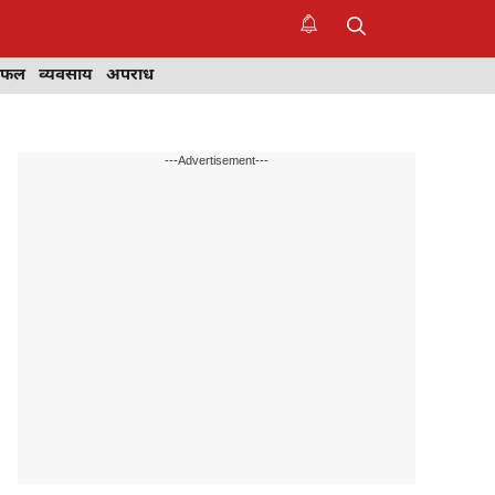
िफल
व्यवसाय
अपराध
---Advertisement---