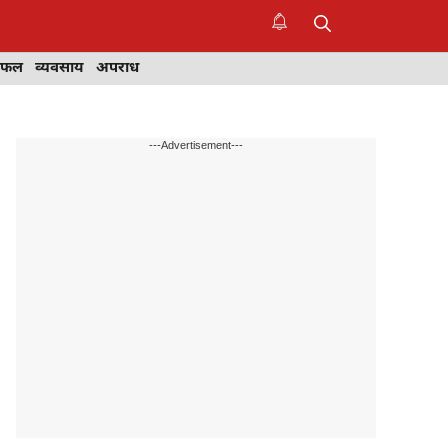
िफल
व्यवसाय
अपराध
---Advertisement---