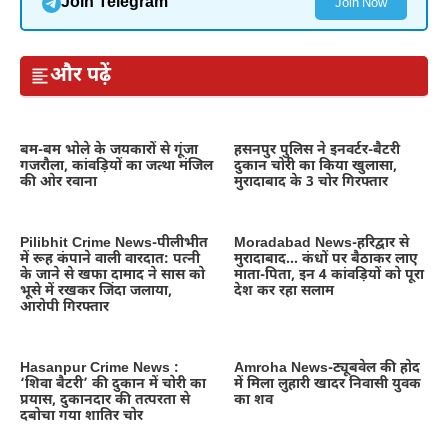
Join Telegram
Join Now
और पढ़ें
बम-बम भोले के जयकारों से गूंजा
हसनपुर पुलिस ने इनवर्टर-बैटरी
गजरौला, कांवड़ियों का जत्था मंजिल
दुकान चोरी का किया खुलासा,
की ओर रवाना
मुरादाबाद के 3 चोर गिरफ्तार
Pilibhit Crime News-पीलीभीत
Moradabad News-हरिद्वार से
में रूह कंपाने वाली वारदात: पत्नी
मुरादाबाद… कंधों पर बैठाकर लाए
के जाने से खफा दामाद ने सास को
माता-पिता, इन 4 कांवड़ियों को पूरा
भूसे में रखकर जिंदा जलाया,
देश कर रहा सलाम
आरोपी गिरफ्तार
Hasanpur Crime News :
Amroha News-ट्यूबवेल की होद
‘शिवा बैटरी’ की दुकान में चोरी का
में मिला लुहारी खादर निवासी युवक
प्रयास, दुकानदार की तत्परता से
का शव
दबोचा गया शातिर चोर