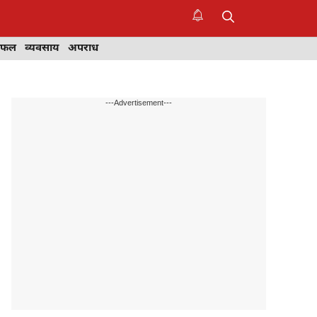
िफल
व्यवसाय
अपराध
---Advertisement---