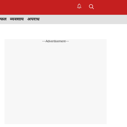
िफल
व्यवसाय
अपराध
---Advertisement---