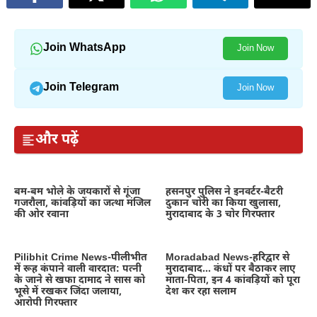
Join WhatsApp
Join Now
Join Telegram
Join Now
और पढ़ें
बम-बम भोले के जयकारों से गूंजा
हसनपुर पुलिस ने इनवर्टर-बैटरी
गजरौला, कांवड़ियों का जत्था मंजिल
दुकान चोरी का किया खुलासा,
की ओर रवाना
मुरादाबाद के 3 चोर गिरफ्तार
Pilibhit Crime News-पीलीभीत
Moradabad News-हरिद्वार से
में रूह कंपाने वाली वारदात: पत्नी
मुरादाबाद… कंधों पर बैठाकर लाए
के जाने से खफा दामाद ने सास को
माता-पिता, इन 4 कांवड़ियों को पूरा
भूसे में रखकर जिंदा जलाया,
देश कर रहा सलाम
आरोपी गिरफ्तार