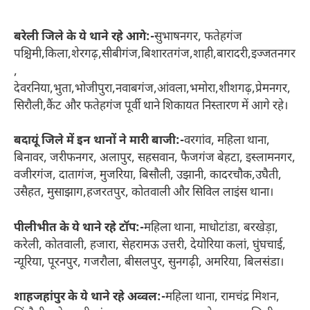
बरेली जिले के ये थाने रहे आगे:‌-
सुभाषनगर, फतेहगंज
पश्चिमी,किला,शेरगढ़,सीबीगंज,बिशारतगंज,शाही,बारादरी,इज्जतनगर
,
देवरनिया,भुता,भोजीपुरा,नवाबगंज,आंवला,भमोरा,शीशगढ़,प्रेमनगर,
सिरौली,कैंट और फतेहगंज पूर्वी थाने शिकायत निस्तारण में आगे रहे।
बदायूं जिले में इन थानों ने मारी बाजी:-
वरगांव, महिला थाना,
बिनावर, जरीफनगर, अलापुर, सहसवान, फैजगंज बेहटा, इस्लामनगर,
वजीरगंज, दातागंज, मुजरिया, बिसौली, उझानी, कादरचौक,उघैती,
उसैहत, मुसाझाग,हजरतपुर, कोतवाली और सिविल लाइंस थाना।
पीलीभीत के ये थाने रहे टॉप:‌-
महिला थाना, माधोटांडा, बरखेड़ा,
करेली, कोतवाली, हजारा, सेहरामऊ उत्तरी, देयोरिया कलां, घुंघचाई,
न्यूरिया, पूरनपुर, गजरौला, बीसलपुर, सुनगढ़ी, अमरिया, बिलसंडा।
शाहजहांपुर के ये थाने रहे अव्वल:‌-
महिला थाना, रामचंद्र मिशन,