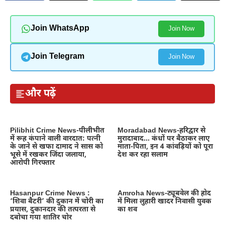
Join WhatsApp
Join Now
Join Telegram
Join Now
और पढ़ें
Pilibhit Crime News-पीलीभीत
Moradabad News-हरिद्वार से
में रूह कंपाने वाली वारदात: पत्नी
मुरादाबाद… कंधों पर बैठाकर लाए
के जाने से खफा दामाद ने सास को
माता-पिता, इन 4 कांवड़ियों को पूरा
भूसे में रखकर जिंदा जलाया,
देश कर रहा सलाम
आरोपी गिरफ्तार
Hasanpur Crime News :
Amroha News-ट्यूबवेल की होद
‘शिवा बैटरी’ की दुकान में चोरी का
में मिला लुहारी खादर निवासी युवक
प्रयास, दुकानदार की तत्परता से
का शव
दबोचा गया शातिर चोर