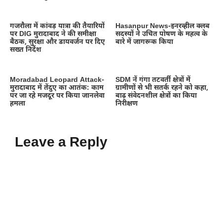
गजरौला में कांवड़ यात्रा की तैयारियों
Hasanpur News-इनरव्हील क्लब
पर DIG मुरादाबाद ने की समीक्षा
सदस्यों ने उचित पोषण के महत्व के
बैठक, सुरक्षा और डायवर्जन पर दिए
बारे में जागरूक किया
सख्त निर्देश
Moradabad Leopard Attack-
SDM नें गंगा तटवर्ती क्षेत्रों में
मुरादाबाद में तेंदुए का आतंक: काम
ग्रामीणों से भी सतर्क रहने को कहा,
पर जा रहे मजदूर पर किया जानलेवा
बाढ़ संवेदनशील क्षेत्रों का किया
हमला
निरीक्षण
Leave a Reply