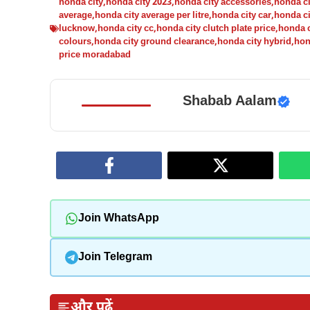
honda city
,
honda city 2023
,
honda city accessories
,
honda ci
average
,
honda city average per litre
,
honda city car
,
honda ci
lucknow
,
honda city cc
,
honda city clutch plate price
,
honda c
colours
,
honda city ground clearance
,
honda city hybrid
,
hon
price moradabad
Shabab Aalam
Join WhatsApp
Join Telegram
और पढ़ें