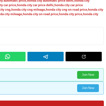
ty automatic price
,
honda city automatic price delhi
,
honda city
ty car price
,
honda city car price delhi
,
honda city car price
ity cng
,
honda city cng mileage
,
honda city cng on road price
,
honda city
da city mileage
,
honda city on road price
,
honda city price
,
honda city
Join Now
Join Now