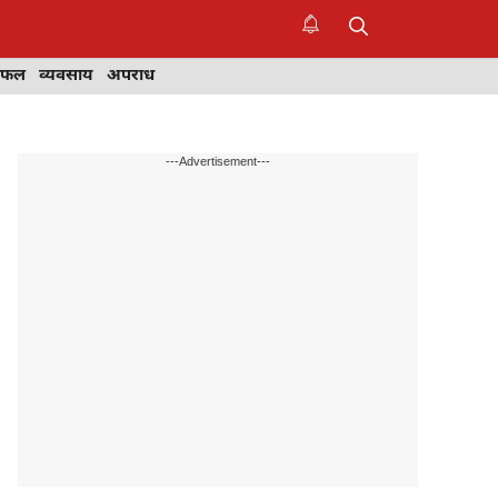
िफल
व्यवसाय
अपराध
---Advertisement---