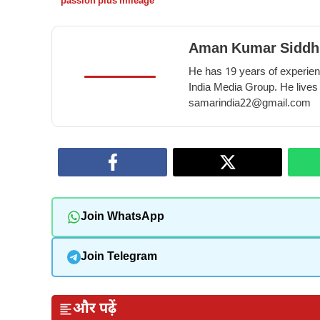
passion plus mileage
Aman Kumar Siddh
He has 19 years of experienc
India Media Group. He lives
samarindia22@gmail.com
Join WhatsApp
Join Telegram
और पढ़ें