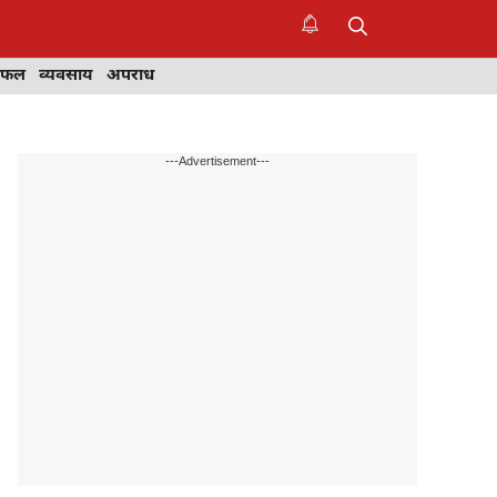
िफल
व्यवसाय
अपराध
---Advertisement---