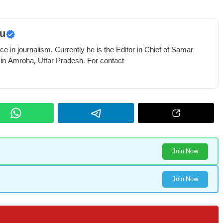
u
e in journalism. Currently he is the Editor in Chief of Samar
 in Amroha, Uttar Pradesh. For contact
Join Now
Join Now