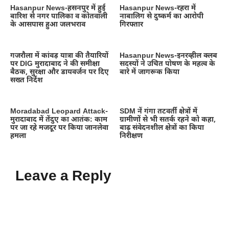
Hasanpur News-हसनपुर में हुई
Hasanpur News-रहरा में
बारिश से नगर पालिका व कोतवाली
नाबालिग से दुष्कर्म का आरोपी
के आसपास हुआ जलभराव
गिरफ्तार
गजरौला में कांवड़ यात्रा की तैयारियों
Hasanpur News-इनरव्हील क्लब
पर DIG मुरादाबाद ने की समीक्षा
सदस्यों ने उचित पोषण के महत्व के
बैठक, सुरक्षा और डायवर्जन पर दिए
बारे में जागरूक किया
सख्त निर्देश
Moradabad Leopard Attack-
SDM नें गंगा तटवर्ती क्षेत्रों में
मुरादाबाद में तेंदुए का आतंक: काम
ग्रामीणों से भी सतर्क रहने को कहा,
पर जा रहे मजदूर पर किया जानलेवा
बाढ़ संवेदनशील क्षेत्रों का किया
हमला
निरीक्षण
Leave a Reply